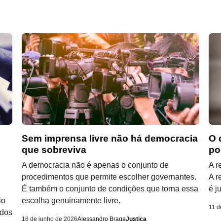
Sem imprensa livre não há democracia
O 
que sobreviva
po
A democracia não é apenas o conjunto de
A r
procedimentos que permite escolher governantes.
A r
É também o conjunto de condições que torna essa
é j
io
escolha genuinamente livre.
11 d
odos
18 de junho de 2026
Alessandro Braga
Justiça