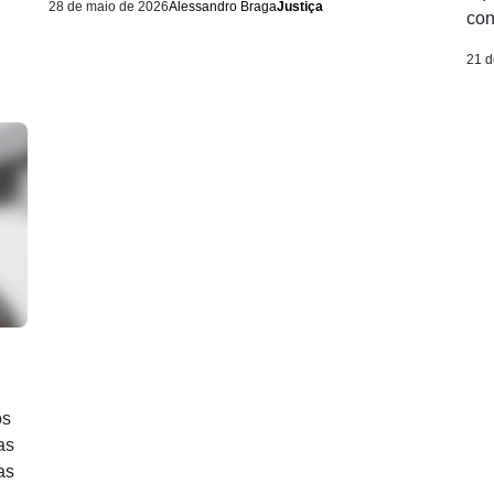
28 de maio de 2026
Alessandro Braga
Justiça
con
21 d
os
as
as