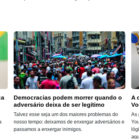
ça
Democracias podem morrer quando o
A 
adversário deixa de ser legítimo
Vo
Talvez esse seja um dos maiores problemas do
As 
a
nosso tempo: deixamos de enxergar adversários e
You
passamos a enxergar inimigos.
lóg
aqu