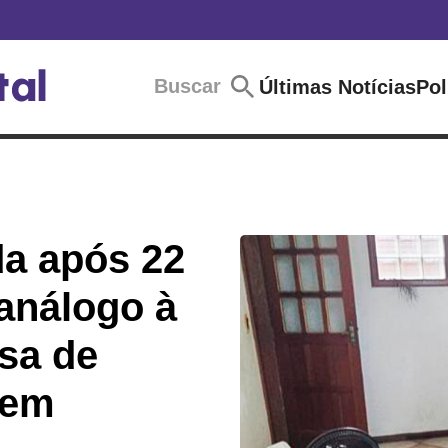
Buscar
Últimas Notícias
Pol
da após 22
 análogo à
sa de
 em