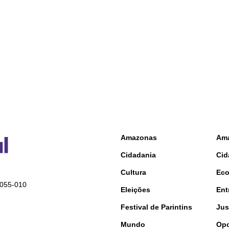
Amazonas
Am
Cidadania
Cid
Cultura
Ec
9055-010
Eleições
Ent
Festival de Parintins
Jus
Mundo
Opo