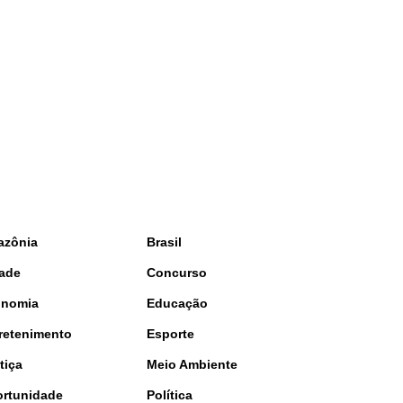
azônia
Brasil
ade
Concurso
onomia
Educação
retenimento
Esporte
tiça
Meio Ambiente
rtunidade
Política