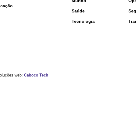
Mundo
Opo
nicação
Saúde
Seg
Tecnologia
Tra
 Soluções web:
Caboco Tech