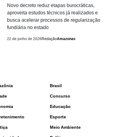
Novo decreto reduz etapas burocráticas,
aproveita estudos técnicos já realizados e
busca acelerar processos de regularização
fundiária no estado
22 de junho de 2026
Redação
Amazonas
azônia
Brasil
ade
Concurso
onomia
Educação
retenimento
Esporte
tiça
Meio Ambiente