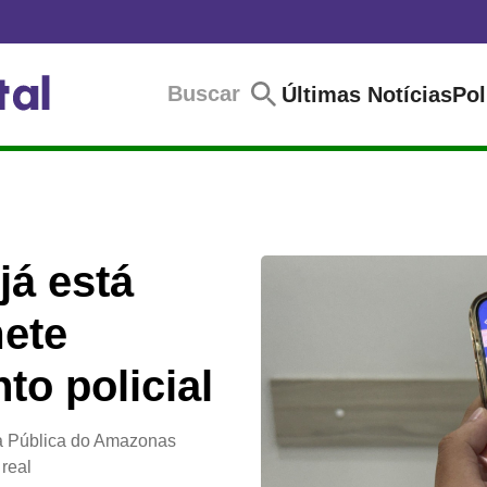
Buscar
Últimas Notícias
Pol
á está
mete
to policial
ça Pública do Amazonas
real