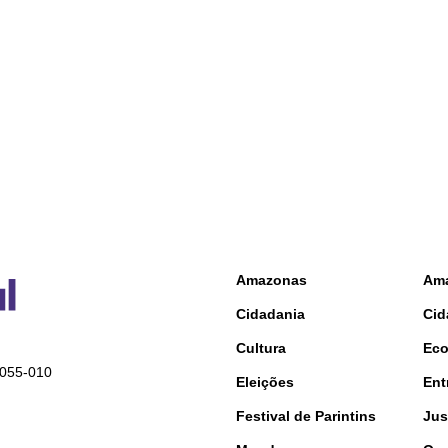
Amazonas
Am
Cidadania
Cid
Cultura
Ec
9055-010
Eleições
Ent
Festival de Parintins
Jus