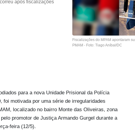
ocorreu após fiscalizações
Fiscalizações do MPAM apontaram supe
PMAM - Foto: Tiago Aníbal/DC
todiados para a nova Unidade Prisional da Polícia
foi motivada por uma série de irregularidades
PMAM, localizado no bairro Monte das Oliveiras, zona
a pelo promotor de Justiça Armando Gurgel durante a
rça-feira (12/5).