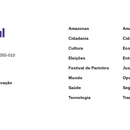
Amazonas
Am
Cidadania
Cid
Cultura
Ec
9055-010
Eleições
Ent
Festival de Parintins
Jus
Mundo
Opo
nicação
Saúde
Seg
Tecnologia
Tra