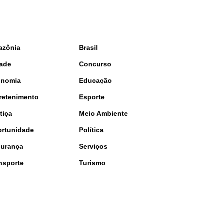
azônia
Brasil
ade
Concurso
onomia
Educação
retenimento
Esporte
tiça
Meio Ambiente
rtunidade
Política
urança
Serviços
nsporte
Turismo