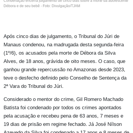
Condenação encerra julgamento de cinco dias sobre a morte da adolescente
Débora e de seu bebê - Foto: Divulgação/TJAM
Após cinco dias de julgamento, o Tribunal do Júri de
Manaus condenou, na madrugada desta segunda-feira
(1º/6), os acusados pela morte de Débora da Silva
Alves, de 18 anos, grávida de oito meses. O caso, que
ganhou grande repercussão no Amazonas desde 2023,
teve o desfecho definido pelo Conselho de Sentença da
2ª Vara do Tribunal do Júri.
Considerado o mentor do crime, Gil Romero Machado
Batista foi condenado por todos os crimes apontados
pela acusação e recebeu pena de 63 anos, 7 meses e
19 dias de prisão em regime fechado. Já José Nílson
Azevedo da Silva foi condenado a 17 anos e 8 meses de