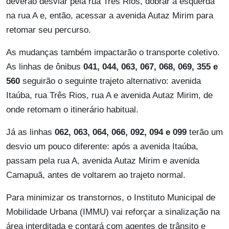
deverão desviar pela rua Três Rios, dobrar à esquerda
na rua A e, então, acessar a avenida Autaz Mirim para
retomar seu percurso.
As mudanças também impactarão o transporte coletivo.
As linhas de ônibus
041, 044, 063, 067, 068, 069, 355 e
560
seguirão o seguinte trajeto alternativo: avenida
Itaúba, rua Três Rios, rua A e avenida Autaz Mirim, de
onde retomam o itinerário habitual.
Já as linhas
062, 063, 064, 066, 092, 094 e 099
terão um
desvio um pouco diferente: após a avenida Itaúba,
passam pela rua A, avenida Autaz Mirim e avenida
Camapuã, antes de voltarem ao trajeto normal.
Para minimizar os transtornos, o Instituto Municipal de
Mobilidade Urbana (IMMU) vai reforçar a sinalização na
área interditada e contará com agentes de trânsito e