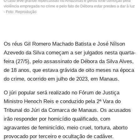
O caso teve grande repercussão no Amazonas e gerou forte comoção pela
violência empregada no crime e pelo fato de Débora estar prestes a dar à luz
- Foto: Reprodução
Os réus Gil Romero Machado Batista e José Nílson
Azevedo da Silva começam a ser julgados nesta quarta-
feira (27/5), pelo assassinato de Débora da Silva Alves,
de 18 anos, que estava grávida de oito meses na época
do crime, ocorrido em julho de 2023, em Manaus.
O júri popular será realizado no Fórum de Justiça
Ministro Henoch Reis e conduzido pela 2ª Vara do
Tribunal do Júri da Comarca de Manaus. Os acusados
irão responder por homicídio qualificado, com
agravantes de feminicídio, meio cruel, tortura, aborto
provocado por terceiro e ocultação de cadáver.