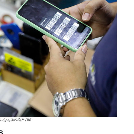
ivulgação/SSP-AM
as