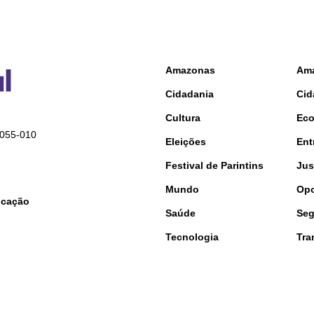
Amazonas
Am
Cidadania
Cid
Cultura
Ec
9055-010
Eleições
Ent
Festival de Parintins
Jus
Mundo
Opo
nicação
Saúde
Seg
Tecnologia
Tra