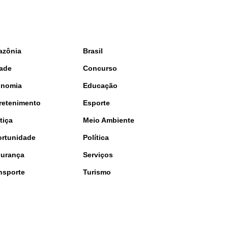
azônia
Brasil
ade
Concurso
onomia
Educação
retenimento
Esporte
tiça
Meio Ambiente
rtunidade
Política
urança
Serviços
nsporte
Turismo