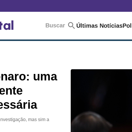
Buscar
Últimas Notícias
Pol
onaro: uma
ente
essária
investigação, mas sim a