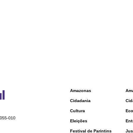
Amazonas
Am
Cidadania
Cid
Cultura
Ec
9055-010
Eleições
Ent
Festival de Parintins
Jus