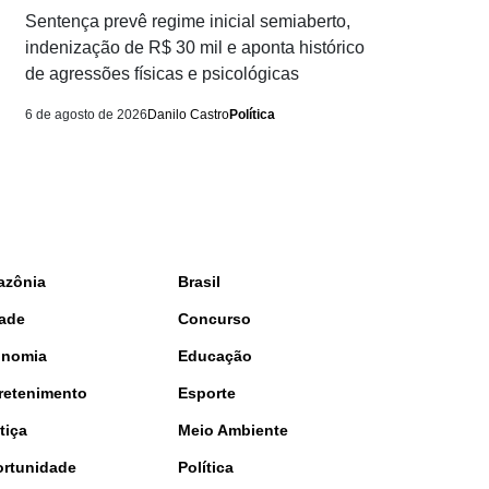
Sentença prevê regime inicial semiaberto,
indenização de R$ 30 mil e aponta histórico
de agressões físicas e psicológicas
6 de agosto de 2026
Danilo Castro
Política
azônia
Brasil
ade
Concurso
onomia
Educação
retenimento
Esporte
tiça
Meio Ambiente
rtunidade
Política