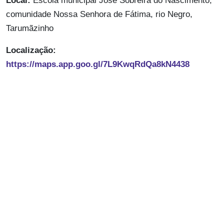
Local:
Escola municipal José Sobreira do Nascimento,
comunidade Nossa Senhora de Fátima, rio Negro,
Tarumãzinho
Localização:
https://maps.app.goo.gl/7L9KwqRdQa8kN4438