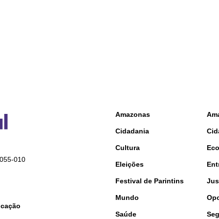
Amazonas
Am
Cidadania
Cid
Cultura
Ec
9055-010
Eleições
Ent
Festival de Parintins
Jus
Mundo
Opo
nicação
Saúde
Seg