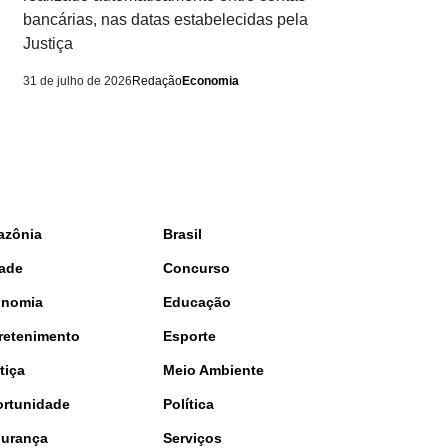
bancárias, nas datas estabelecidas pela
Justiça
31 de julho de 2026
Redação
Economia
azônia
Brasil
ade
Concurso
onomia
Educação
retenimento
Esporte
tiça
Meio Ambiente
rtunidade
Política
urança
Serviços