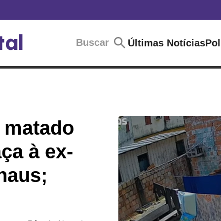
Buscar
Últimas Notícias
Pol
r matado
ça à ex-
naus;