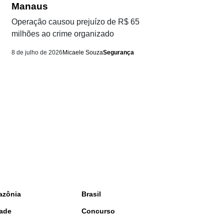
Manaus
Operação causou prejuízo de R$ 65
milhões ao crime organizado
8 de julho de 2026
Micaele Souza
Segurança
azônia
Brasil
ade
Concurso