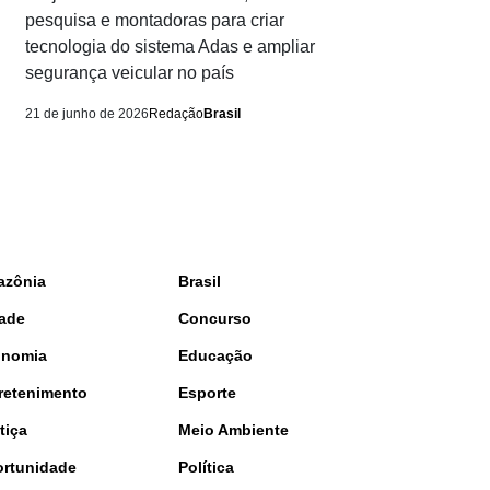
pesquisa e montadoras para criar
tecnologia do sistema Adas e ampliar
segurança veicular no país
21 de junho de 2026
Redação
Brasil
azônia
Brasil
ade
Concurso
onomia
Educação
retenimento
Esporte
tiça
Meio Ambiente
rtunidade
Política