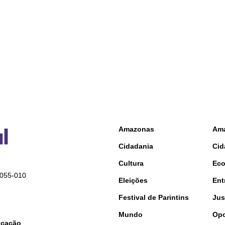
Amazonas
Am
Cidadania
Cid
Cultura
Ec
9055-010
Eleições
Ent
Festival de Parintins
Jus
Mundo
Opo
nicação