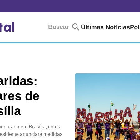
Buscar
Últimas Notícias
Pol
ridas:
ares de
ília
naugurada em Brasília, com a
residente anunciará medidas