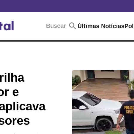
Buscar
Últimas Notícias
Pol
rilha
or e
aplicava
sores