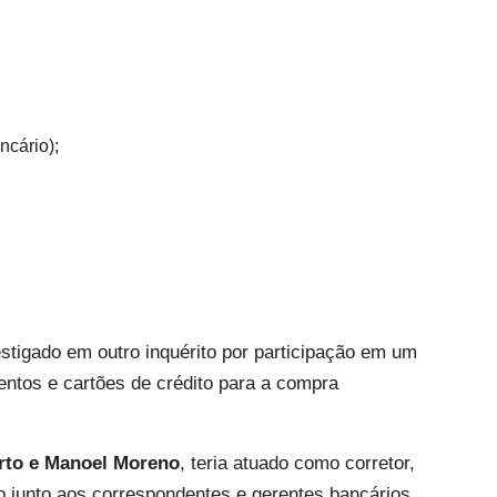
ncário);
estigado em outro inquérito por participação em um
entos e cartões de crédito para a compra
erto e Manoel Moreno
, teria atuado como corretor,
 junto aos correspondentes e gerentes bancários.