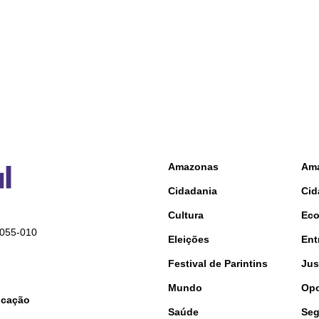
Amazonas
Am
Cidadania
Cid
Cultura
Ec
9055-010
Eleições
Ent
Festival de Parintins
Jus
Mundo
Opo
nicação
Saúde
Seg