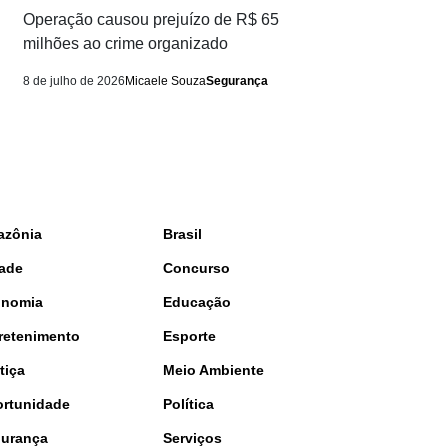
Operação causou prejuízo de R$ 65
milhões ao crime organizado
8 de julho de 2026
Micaele Souza
Segurança
azônia
Brasil
ade
Concurso
onomia
Educação
retenimento
Esporte
tiça
Meio Ambiente
rtunidade
Política
urança
Serviços