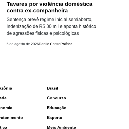
Tavares por violência doméstica
contra ex-companheira
Sentença prevê regime inicial semiaberto,
indenização de R$ 30 mil e aponta histórico
de agressões físicas e psicológicas
6 de agosto de 2026
Danilo Castro
Política
azônia
Brasil
ade
Concurso
onomia
Educação
retenimento
Esporte
tiça
Meio Ambiente