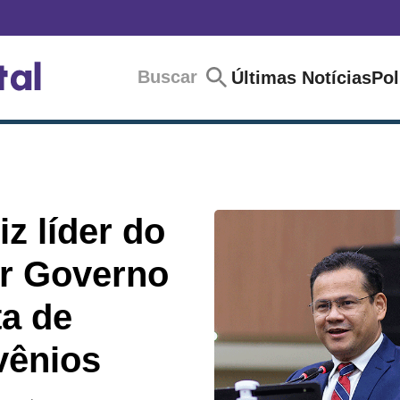
Buscar
Últimas Notícias
Pol
z líder do
car Governo
ta de
vênios