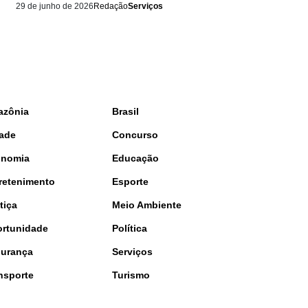
29 de junho de 2026
Redação
Serviços
azônia
Brasil
ade
Concurso
onomia
Educação
retenimento
Esporte
tiça
Meio Ambiente
rtunidade
Política
urança
Serviços
nsporte
Turismo