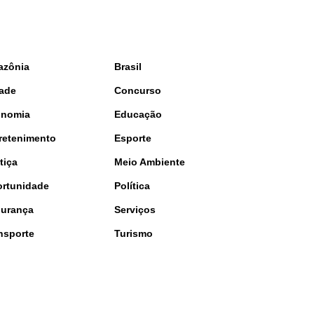
azônia
Brasil
ade
Concurso
onomia
Educação
retenimento
Esporte
tiça
Meio Ambiente
rtunidade
Política
urança
Serviços
nsporte
Turismo