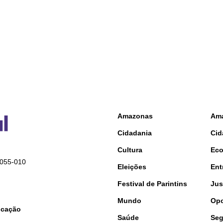
Amazonas
Am
Cidadania
Cid
Cultura
Ec
9055-010
Eleições
Ent
Festival de Parintins
Jus
Mundo
Opo
nicação
Saúde
Seg