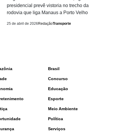
presidencial prevê vistoria no trecho da
rodovia que liga Manaus a Porto Velho
25 de abril de 2026
Redação
Transporte
azônia
Brasil
ade
Concurso
onomia
Educação
retenimento
Esporte
tiça
Meio Ambiente
rtunidade
Política
urança
Serviços