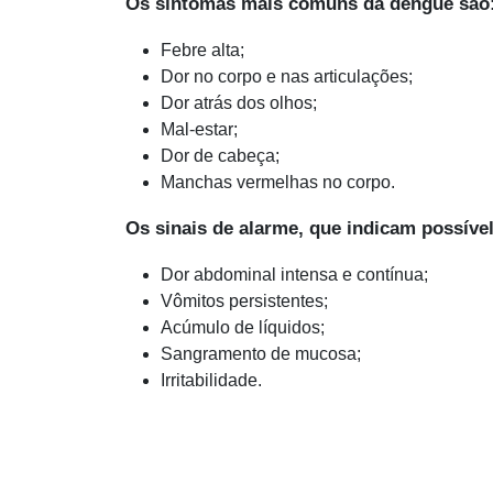
Os sintomas mais comuns da dengue são
Febre alta;
Dor no corpo e nas articulações;
Dor atrás dos olhos;
Mal-estar;
Dor de cabeça;
Manchas vermelhas no corpo.
Os sinais de alarme, que indicam possíve
Dor abdominal intensa e contínua;
Vômitos persistentes;
Acúmulo de líquidos;
Sangramento de mucosa;
Irritabilidade.