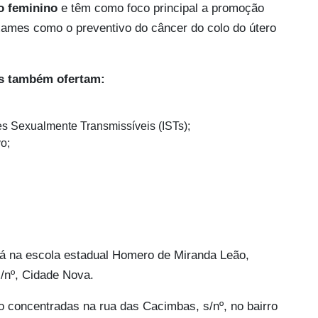
co feminino
e têm como foco principal a promoção
xames como o preventivo do câncer do colo do útero
is também ofertam:
es Sexualmente Transmissíveis (ISTs);
o;
rá na escola estadual Homero de Miranda Leão,
/nº, Cidade Nova.
o concentradas na rua das Cacimbas, s/nº, no bairro