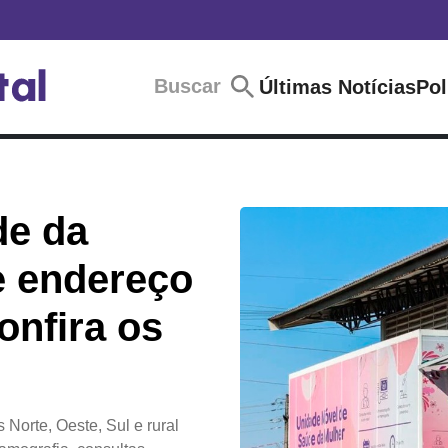
Buscar
Últimas Notícias
Pol
de da
 endereço
confira os
Norte, Oeste, Sul e rural