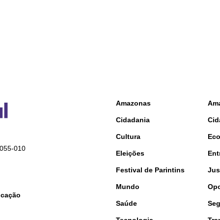
Amazonas
Am
Cidadania
Cid
Cultura
Ec
9055-010
Eleições
Ent
Festival de Parintins
Jus
Mundo
Opo
nicação
Saúde
Seg