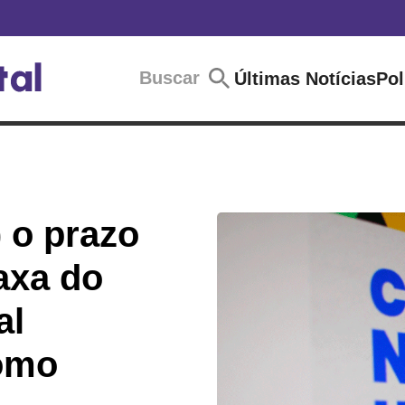
Buscar
Últimas Notícias
Pol
) o prazo
axa do
al
como