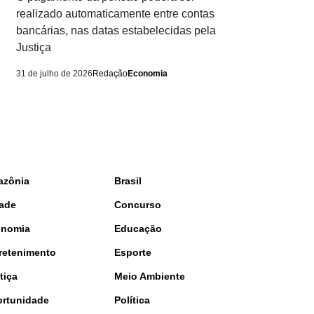
realizado automaticamente entre contas
bancárias, nas datas estabelecidas pela
Justiça
31 de julho de 2026
Redação
Economia
azônia
Brasil
ade
Concurso
onomia
Educação
retenimento
Esporte
tiça
Meio Ambiente
rtunidade
Política