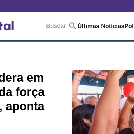
Buscar
Últimas Notícias
Pol
idera em
da força
l, aponta