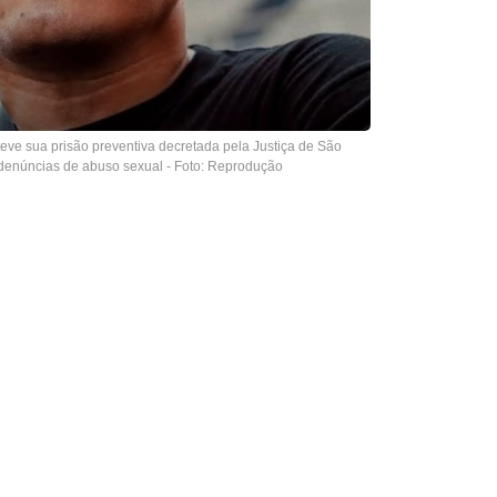
 teve sua prisão preventiva decretada pela Justiça de São
enúncias de abuso sexual - Foto: Reprodução