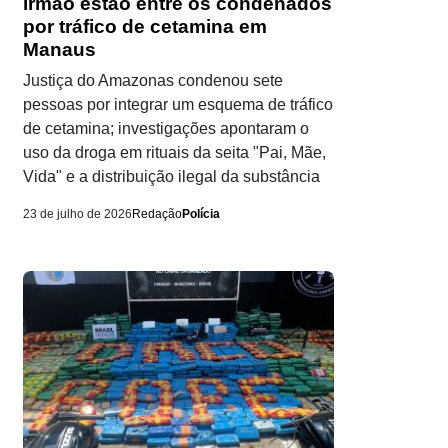
irmão estão entre os condenados
por tráfico de cetamina em
Manaus
Justiça do Amazonas condenou sete
pessoas por integrar um esquema de tráfico
de cetamina; investigações apontaram o
uso da droga em rituais da seita "Pai, Mãe,
Vida" e a distribuição ilegal da substância
23 de julho de 2026
Redação
Polícia