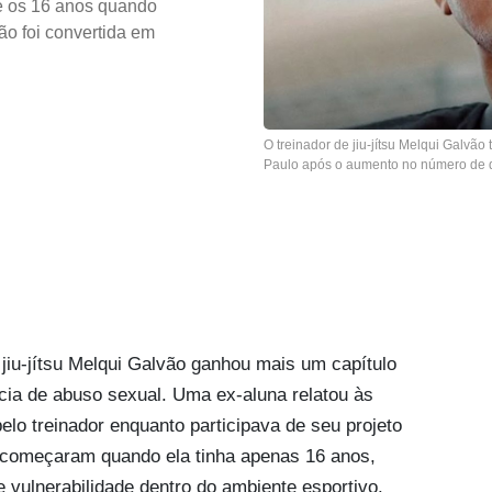
de os 16 anos quando
são foi convertida em
O treinador de jiu-jítsu Melqui Galvão
Paulo após o aumento no número de d
jiu-jítsu Melqui Galvão ganhou mais um capítulo
ia de abuso sexual. Uma ex-aluna relatou às
elo treinador enquanto participava de seu projeto
s começaram quando ela tinha apenas 16 anos,
vulnerabilidade dentro do ambiente esportivo.