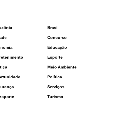
azônia
Brasil
ade
Concurso
onomia
Educação
retenimento
Esporte
tiça
Meio Ambiente
rtunidade
Política
urança
Serviços
nsporte
Turismo