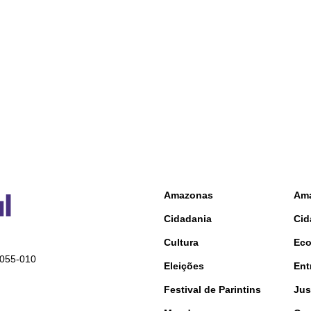
Amazonas
Am
Cidadania
Cid
Cultura
Ec
9055-010
Eleições
Ent
Festival de Parintins
Jus