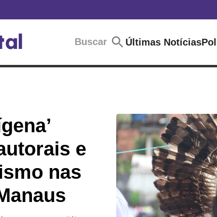
Buscar
Últimas Notícias
Pol
ígena’
autorais e
nismo nas
 Manaus