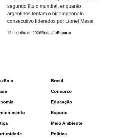
segundo título mundial, enquanto
argentinos tentam o bicampeonato
consecutivo liderados por Lionel Messi
18 de julho de 2026
Redação
Esporte
azônia
Brasil
ade
Concurso
onomia
Educação
retenimento
Esporte
tiça
Meio Ambiente
rtunidade
Política