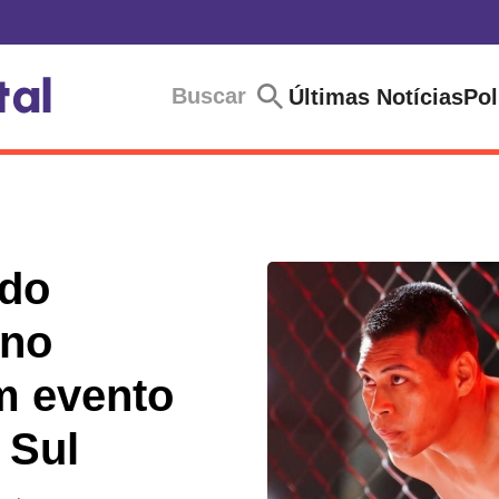
Buscar
Últimas Notícias
Pol
 do
 no
m evento
 Sul