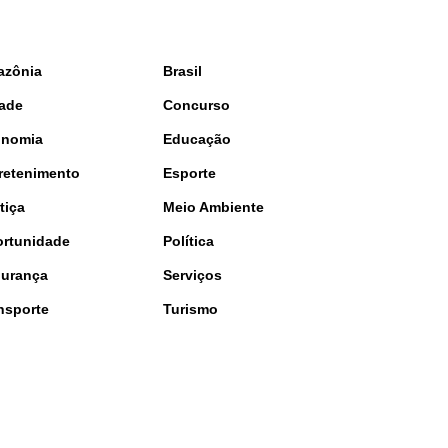
azônia
Brasil
ade
Concurso
onomia
Educação
retenimento
Esporte
tiça
Meio Ambiente
rtunidade
Política
urança
Serviços
nsporte
Turismo