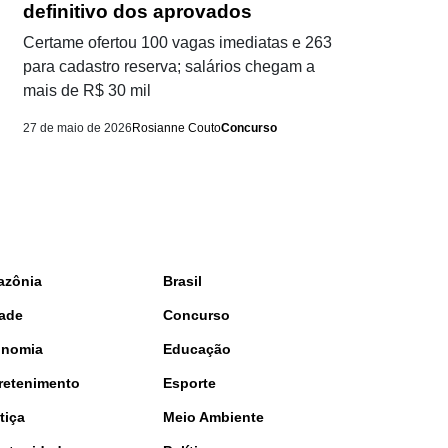
definitivo dos aprovados
Certame ofertou 100 vagas imediatas e 263
para cadastro reserva; salários chegam a
mais de R$ 30 mil
27 de maio de 2026
Rosianne Couto
Concurso
azônia
Brasil
ade
Concurso
onomia
Educação
retenimento
Esporte
tiça
Meio Ambiente