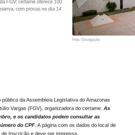
 da FGV; certame oferece 100
eserva, com provas no dia 14
Foto: Divulgação
o público da Assembleia Legislativa do Amazonas
túlio Vargas (FGV), organizadora do certame.
As
mbro, e os candidatos podem consultar as
 número do CPF
. A página com os dados do local de
de Inscrição e deve ser impressa.