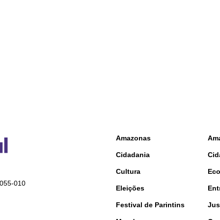
Amazonas
Am
Cidadania
Cid
Cultura
Ec
9055-010
Eleições
Ent
Festival de Parintins
Jus