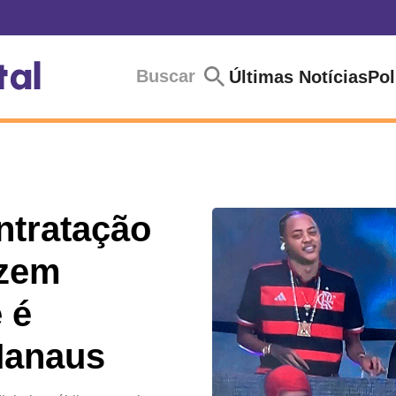
Buscar
Últimas Notícias
Pol
ntratação
azem
 é
Manaus