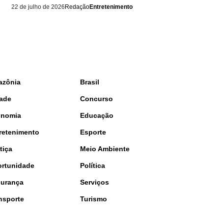
22 de julho de 2026
Redação
Entretenimento
azônia
Brasil
ade
Concurso
onomia
Educação
retenimento
Esporte
tiça
Meio Ambiente
rtunidade
Política
urança
Serviços
nsporte
Turismo