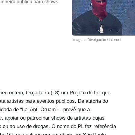
dinheiro público para shows
Imagem: Divulgação / Internet
u ontem, terça-feira (18) um Projeto de Lei que
ta artistas para eventos públicos. De autoria do
lidada de “Lei Anti-Oruam” – prevê que a
, apoiar ou patrocinar shows de artistas cujas
 ou ao uso de drogas. O nome do PL faz referência
inho VP, que utilizou em um show, em São Paulo,