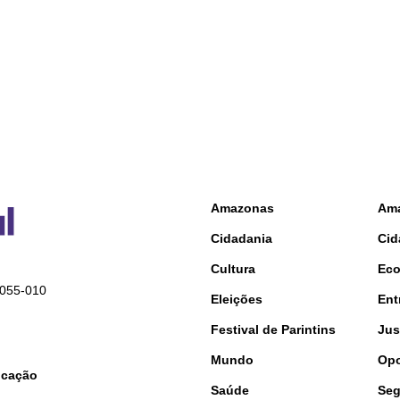
Amazonas
Am
Cidadania
Cid
Cultura
Ec
9055-010
Eleições
Ent
Festival de Parintins
Jus
Mundo
Opo
nicação
Saúde
Seg