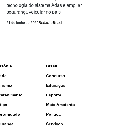
tecnologia do sistema Adas e ampliar
segurança veicular no país
21 de junho de 2026
Redação
Brasil
azônia
Brasil
ade
Concurso
onomia
Educação
retenimento
Esporte
tiça
Meio Ambiente
rtunidade
Política
urança
Serviços