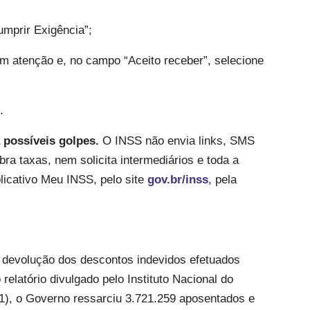
umprir Exigência”;
com atenção e, no campo “Aceito receber”, selecione
.
 possíveis golpes.
O INSS não envia links, SMS
a taxas, nem solicita intermediários e toda a
plicativo Meu INSS, pelo site
gov.br/inss
, pela
 devolução dos descontos indevidos efetuados
elatório divulgado pelo Instituto Nacional do
11), o Governo ressarciu 3.721.259 aposentados e