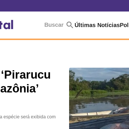
Buscar
Últimas Notícias
Pol
 ‘Pirarucu
azônia’
da espécie será exibida com