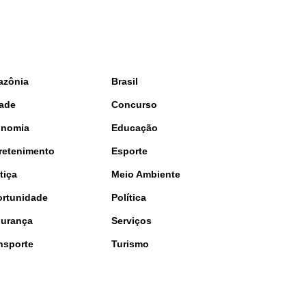
azônia
Brasil
ade
Concurso
onomia
Educação
retenimento
Esporte
tiça
Meio Ambiente
rtunidade
Política
urança
Serviços
nsporte
Turismo