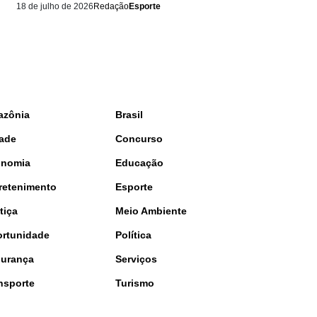
18 de julho de 2026
Redação
Esporte
azônia
Brasil
ade
Concurso
onomia
Educação
retenimento
Esporte
tiça
Meio Ambiente
rtunidade
Política
urança
Serviços
nsporte
Turismo