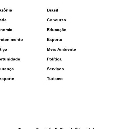
azônia
Brasil
ade
Concurso
onomia
Educação
retenimento
Esporte
tiça
Meio Ambiente
rtunidade
Política
urança
Serviços
nsporte
Turismo