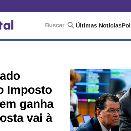
Buscar
Últimas Notícias
Pol
nado
o Imposto
uem ganha
osta vai à