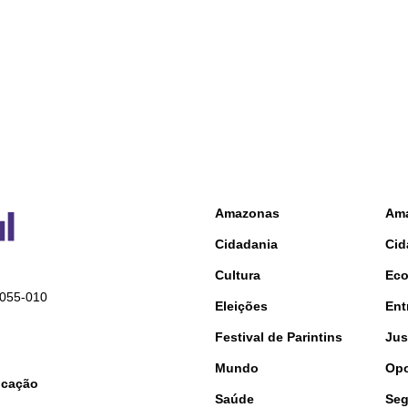
Amazonas
Am
Cidadania
Cid
Cultura
Ec
9055-010
Eleições
Ent
Festival de Parintins
Jus
Mundo
Opo
nicação
Saúde
Seg