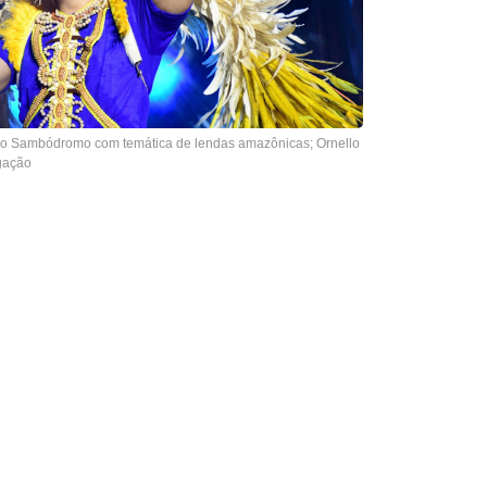
 no Sambódromo com temática de lendas amazônicas; Ornello
lgação