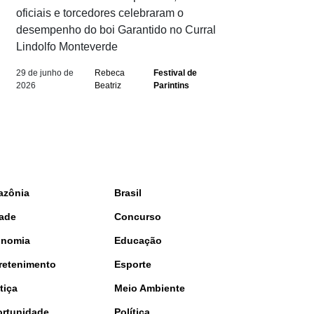
oficiais e torcedores celebraram o
desempenho do boi Garantido no Curral
Lindolfo Monteverde
29 de junho de
Rebeca
Festival de
2026
Beatriz
Parintins
azônia
Brasil
ade
Concurso
onomia
Educação
retenimento
Esporte
tiça
Meio Ambiente
rtunidade
Política