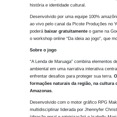
história e identidade cultural.
Desenvolvido por uma equipe 100% amazônic
ao vivo pelo canal da Picote Produções no Y
poderá
baixar gratuitamente
o game na Goo
o workshop online “Da ideia ao jogo”, que m
Sobre o jogo
“A Lenda de Maruaga” combina elementos de 
ambiental em uma narrativa interativa cent
enfrentar desafios para proteger sua terra.
O
formações naturais da região, na cultura 
Amazonas.
Desenvolvido com o motor gráfico RPG Make
multidisciplinar liderada por Jhennyfer Chris
(direção geral e roteirização) e Isabelly Mar