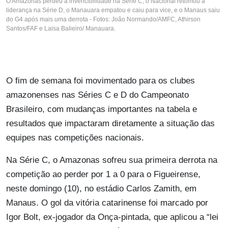
O Amazonas perdeu a invencibilidade na Série C, o Nacional retomou a
liderança na Série D, o Manauara empatou e caiu para vice, e o Manaus saiu
do G4 após mais uma derrota - Fotos: João Normando/AMFC, Athirson
Santos/FAF e Laisa Balieiro/ Manauara.
O fim de semana foi movimentado para os clubes
amazonenses nas Séries C e D do Campeonato
Brasileiro, com mudanças importantes na tabela e
resultados que impactaram diretamente a situação das
equipes nas competições nacionais.
Na Série C, o Amazonas sofreu sua primeira derrota na
competição ao perder por 1 a 0 para o Figueirense,
neste domingo (10), no estádio Carlos Zamith, em
Manaus. O gol da vitória catarinense foi marcado por
Igor Bolt, ex-jogador da Onça-pintada, que aplicou a “lei