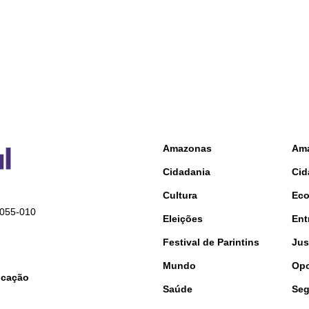
Amazonas
Am
Cidadania
Cid
Cultura
Ec
9055-010
Eleições
Ent
Festival de Parintins
Jus
Mundo
Opo
nicação
Saúde
Seg