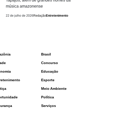
Tapajós, além de grandes nomes da
música amazonense
22 de julho de 2026
Redação
Entretenimento
azônia
Brasil
ade
Concurso
onomia
Educação
retenimento
Esporte
tiça
Meio Ambiente
rtunidade
Política
urança
Serviços