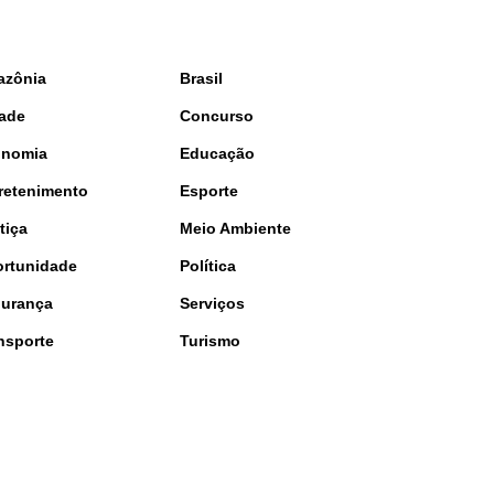
azônia
Brasil
ade
Concurso
onomia
Educação
retenimento
Esporte
tiça
Meio Ambiente
rtunidade
Política
urança
Serviços
nsporte
Turismo