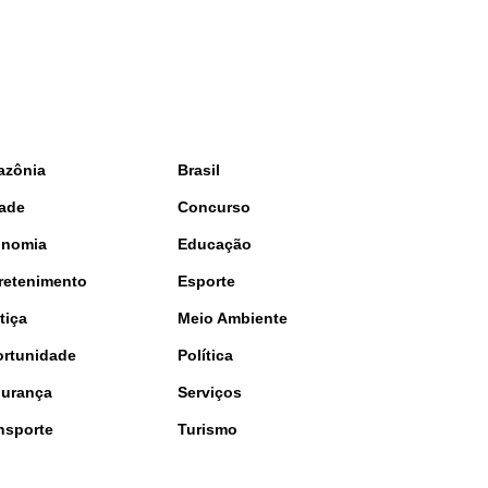
azônia
Brasil
ade
Concurso
onomia
Educação
retenimento
Esporte
tiça
Meio Ambiente
rtunidade
Política
urança
Serviços
nsporte
Turismo