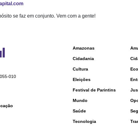
pital.com
ósito se faz em conjunto. Vem com a gente!
Amazonas
Am
Cidadania
Cid
Cultura
Ec
9055-010
Eleições
Ent
Festival de Parintins
Jus
Mundo
Opo
nicação
Saúde
Seg
Tecnologia
Tra